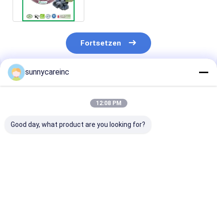
HPLC
Fortsetzen
sunnycareinc
Empfohlene Produkte
12:08 PM
Good day, what product are you looking for?
Mango Fruchtpulver
Mangofruchtpulver
Mangofruchtp
Mangifera indica L.
Mangifera indica L.
Mangifera indi
Verbessern Sie die
Sportnahrung
Antioxidantie
allgemeine
fördert die
Fördern die
Gesundheit
Gesundheit der
Immunität Kos
Bestpreis
Bestpreis
Bestprei