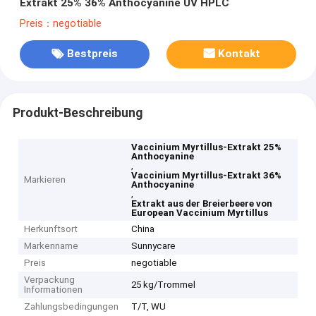
Extrakt 25% 36% Anthocyanine UV HPLC
Preis：negotiable
Bestpreis
Kontakt
Produkt-Beschreibung
Vaccinium Myrtillus-Extrakt 25%
Anthocyanine
,
Vaccinium Myrtillus-Extrakt 36%
Markieren
Anthocyanine
,
Extrakt aus der Breierbeere von
European Vaccinium Myrtillus
Herkunftsort
China
Markenname
Sunnycare
Preis
negotiable
Verpackung
25 kg/Trommel
Informationen
Zahlungsbedingungen
T/T, WU