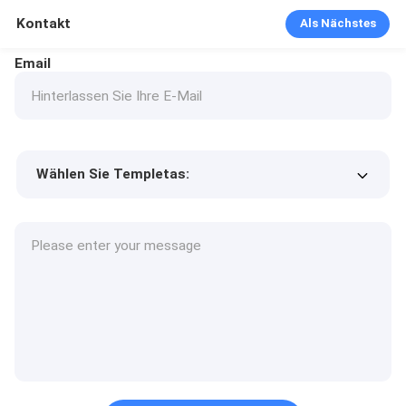
Kontakt
Als Nächstes
Email
Wählen Sie Templetas:
Preis des Produkts
Min.order quantity
Fordern Sie Muster an
Mehr Details