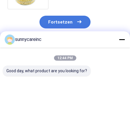
Fortsetzen
sunnycareinc
Empfohlene Produkte
12:44 PM
Good day, what product are you looking for?
Mango Fruchtpulver
Mangofruchtpulver
Mangofruchtp
Mangifera indica L.
Mangifera indica L.
Mangifera indi
Verbessern Sie die
Sportnahrung
Antioxidantie
allgemeine
fördert die
Fördern die
Gesundheit
Gesundheit der
Immunität Kos
Bestpreis
Bestpreis
Bestprei
Zellen
Hautpflege