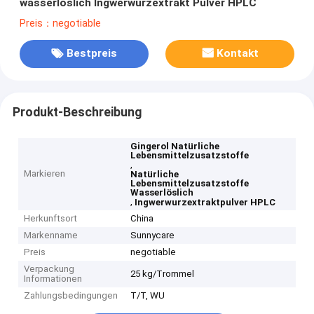
wasserlöslich Ingwerwurzextrakt Pulver HPLC
Preis：negotiable
Bestpreis
Kontakt
Produkt-Beschreibung
Gingerol Natürliche
Lebensmittelzusatzstoffe
,
Markieren
Natürliche
Lebensmittelzusatzstoffe
Wasserlöslich
,
Ingwerwurzextraktpulver HPLC
Herkunftsort
China
Markenname
Sunnycare
Preis
negotiable
Verpackung
25 kg/Trommel
Informationen
Zahlungsbedingungen
T/T, WU