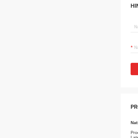
HI
PR
Nat
Pro
Lat