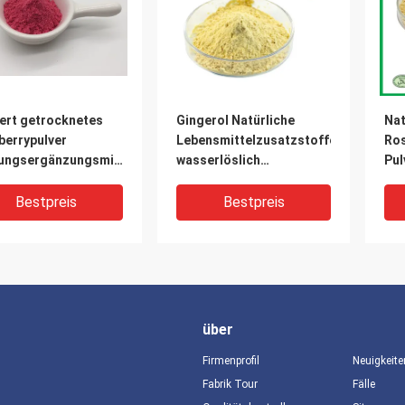
iert getrocknetes
Gingerol Natürliche
Nat
berrypulver
Lebensmittelzusatzstoffe
Ros
ungsergänzungsmittel
wasserlöslich
Pul
berryfruchtpulver
Ingwerwurzextrakt Pulver
Ro
HPLC
202
Bestpreis
Bestpreis
über
Firmenprofil
Neuigkeite
Fabrik Tour
Fälle