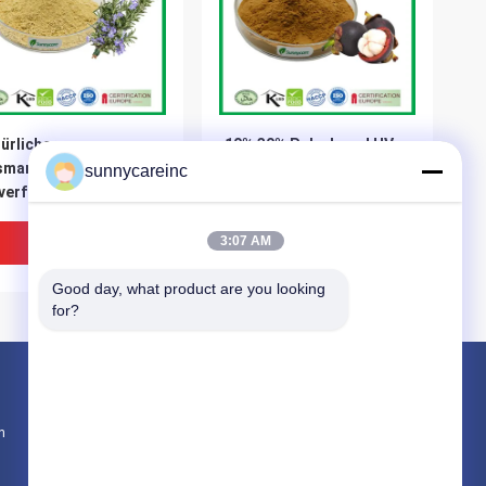
ürlicher
10% 30% Polyphenol UV
marinblatt-Extrakt in
Natürliche
sunnycareinc
verform
Lebensmittelzusatzstoffe
smarinsäure CAS
Mangostenextraktpulver
83-92-5
Bestpreis
Bestpreis
3:07 AM
Good day, what product are you looking 
for?
Produkte
n
Pflanzenextraktpulver
Naturkost-Zusätze