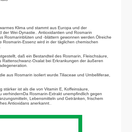
g warmes Klima und stammt aus Europa und der
d der Wei-Dynastie.. Antioxidantien und Rosmarin
aus Rosmarinblüten und -blättern gewonnen werden.Ölreiche
ie Rosmarin-Essenz wird in der täglichen chemischen
.
stgestellt, daß ein Bestandteil des Rosmarin, Fleischsäure,
ss Rattenschwanz-Oxalat bei Erkrankungen der äußeren
ladegeneration.
ie aus Rosmarin isoliert wurde.Tiliaceae und Umbelliferae,
 stärker ist als die von Vitamin E, Koffeinsäure,
 zu verhindernDa Rosmarin-Extrakt unempfindlich gegen
rgänzungsmitteln, Lebensmitteln und Getränken, frischem
ches Antioxidans anerkannt..