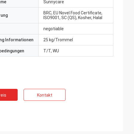
ame
Sunnycare
BRC, EU Novel Food Certificate,
erung
ISO9001, SC (QS), Kosher, Halal
negotiable
ng Informationen
25 kg/Trommel
bedingungen
T/T, WU
eis
Kontakt