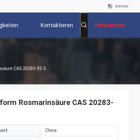
German
gkeiten
Kontaktieren
Referenzen
Sie Uns
insäure CAS 20283-92-5
verform Rosmarinsäure CAS 20283-
sort
China