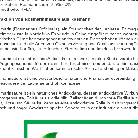
zifikation: Rosmarinsäure 2,5%-60%
fmethode: HPLC
raktion von Rosmarininsäure aus Rosmarin
marin (Rosmarinus Officinalis), ein Sträuchchen der Labiatae. Er ma
telmeerküste in Nordafrika.Es wurde in China eingeführt, schon währen
erisches Öl mit hervorragenden antioxidativen Eigenschaften können 
ensmittel und alle Arten von Ölkonservierung und QualitätssicherungD
ustrie, wie Parfüm, Lufterfrischer, Sterilisation und Insektizid, verwendet
marin ist ein natürliches Antioxidans. In einer jüngsten Studie wurde fe
 Augengesundheit fördern kann.Ihre Ergebnisse deuten darauf hin, da
zhaut klinischen Wert haben kann, einschließlich altersbedingter Maku
marinsäure ist eine wasserlösliche natürliche Phänolsäureverbindung, d
besondere bei Labiatae und Shikoniaceae.
marinsäure ist ein natürliches Antioxidans, dessen antioxidative Wirkung
orogensäure, Folsäure usw.die hilft, Zellschäden durch freie Radikale
ht, Hitze und Säure ist, kann es eine antioxidative Rolle in Nahrungse
isch und sogar Gewürzen spielen.So wird es in der Industrie als natürli