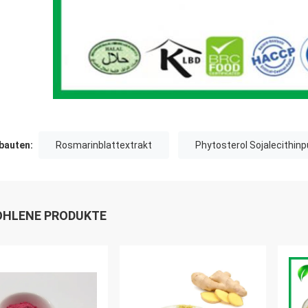
auten:
Rosmarinblattextrakt
Phytosterol Sojalecithinp
HLENE PRODUKTE