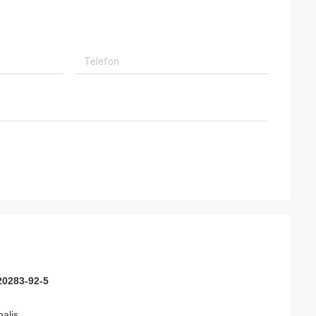
20283-92-5
nalis