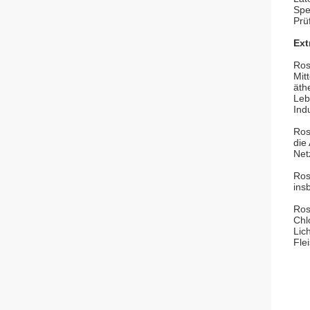
Spe
Prü
Ext
Ros
Mit
äth
Leb
Ind
Ros
die
Net
Ros
ins
Ros
Chl
Lic
Fle