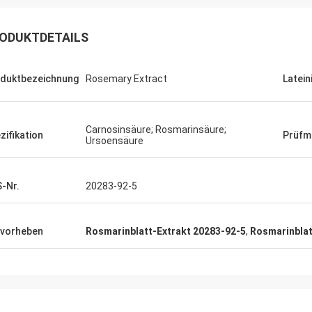
ODUKTDETAILS
duktbezeichnung
Rosemary Extract
Latei
Carnosinsäure; Rosmarinsäure;
zifikation
Prüfm
Ursoensäure
-Nr.
20283-92-5
vorheben
Rosmarinblatt-Extrakt 20283-92-5
,
Rosmarinblat