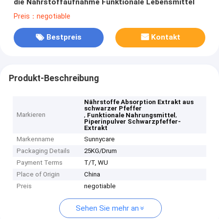
die Nährstoffaufnahme Funktionale Lebensmittel
Preis：negotiable
Bestpreis
Kontakt
Produkt-Beschreibung
Nährstoffe Absorption Extrakt aus
schwarzer Pfeffer
Markieren
,
,
Funktionale Nahrungsmittel
Piperinpulver Schwarzpfeffer-
Extrakt
Markenname
Sunnycare
Packaging Details
25KG/Drum
Payment Terms
T/T, WU
Place of Origin
China
Preis
negotiable
Sehen Sie mehr an