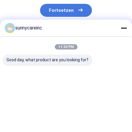
Fortsetzen
sunnycareinc
Empfohlene Produkte
11:33 PM
Good day, what product are you looking for?
Mango Fruchtpulver
Mangofruchtpulver
Mangofruchtp
Mangifera indica L.
Mangifera indica L.
Mangifera indi
Verbessern Sie die
Sportnahrung
Antioxidantie
allgemeine
fördert die
Fördern die
Gesundheit
Gesundheit der
Immunität Kos
Bestpreis
Bestpreis
Bestprei
Zellen
Hautpflege