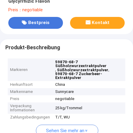
Glycyrrhizic Flavon
Preis：negotiable
Bestpreis
Kontakt
Produkt-Beschreibung
59870-68-7
Süßholzwurzextraktpulver
Markieren
,
,
Süßholzwurzextraktpulver
59870-68-7 Zuckerbeer-
Extraktpulver
Herkunftsort
China
Markenname
Sunnycare
Preis
negotiable
Verpackung
25 kg/Trommel
Informationen
Zahlungsbedingungen
T/T, WU
Sehen Sie mehr an