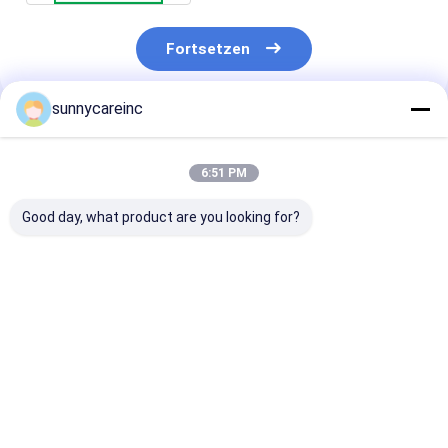
Fortsetzen
sunnycareinc
Empfohlene Produkte
6:51 PM
Good day, what product are you looking for?
Mango Fruchtpulver
Mangofruchtpulver
Mangofruchtp
Mangifera indica L.
Mangifera indica L.
Mangifera indi
Verbessern Sie die
Sportnahrung
Antioxidantie
allgemeine
fördert die
Fördern die
Gesundheit
Gesundheit der
Immunität Kos
Bestpreis
Bestpreis
Bestprei
Zellen
Hautpflege