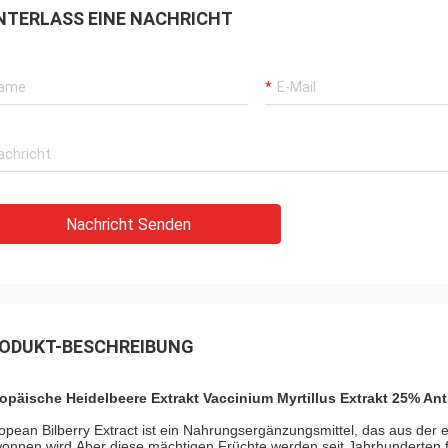
NTERLASS EINE NACHRICHT
Nachricht Senden
ODUKT-BESCHREIBUNG
opäische Heidelbeere Extrakt Vaccinium Myrtillus Extrakt 25% A
opean Bilberry Extract ist ein Nahrungsergänzungsmittel, das aus der
onnen wird.Aber diese mächtigen Früchte werden seit Jahrhunderten f