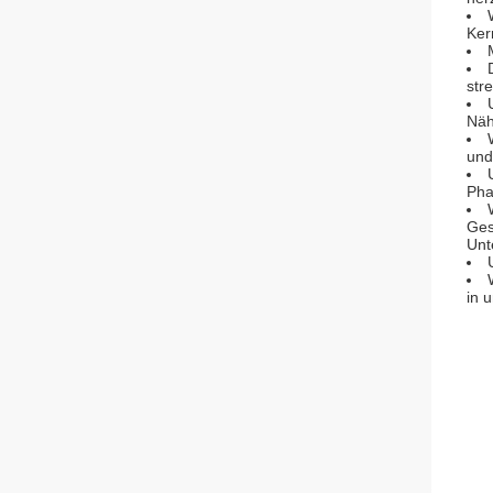
Ker
str
Näh
und
Pha
Ges
Unt
in 