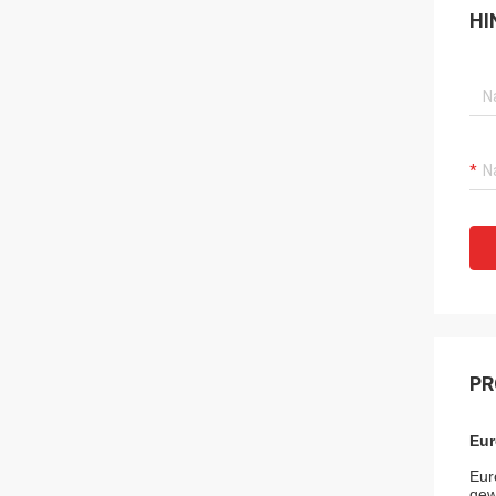
HI
PR
Eur
Eur
gew