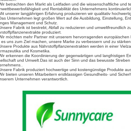
Wir betrachten den Markt als Leitfaden und die wissenschaftliche und t
nwettbewerbsfähigkeit und Rentabilität des Unternehmens kontinuierlic
Mit unserer langjährigen Erfahrung produzieren wir qualitativ hochwert
Das Unternehmen legt großen Wert auf die Ausbildung, Einstellung, Ent
enges Management und Schutz.
Unsere Fabrik ist bestrebt, Abfall zu reduzieren und umweltfreundlich 
rstoffpflanzenextrakte produziert.
Wir möchten mehr Partner mit unserem hervorragenden europäischen H
 es uns zum Ziel machen, unsere Marke zu verbessern und zu stärken
Unsere Produkte aus Nährstoffpflanzenextrakten werden in einer Vielza
rmazeutika und Kosmetika.
Wir erkennen die Koordinierung der gegenwärtigen und langfristigen E
ellschaft und Umwelt.Das ist auch der Sinn und das bewusste Strebe
ernehmens..
Unsere Fabrik produziert hochwertige und kostengünstige Produkte aus
Wir bieten unseren Mitarbeitern erstklassigen Gesundheits- und Sicher
unserem Unternehmen verantwortlich.