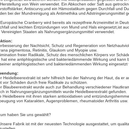
 Herstellung von Wein verwendet. Ein Abkochen oder Saft aus getrocknet
rstoffstärker, Antiscurvy,und ein Hämostatikum gegen Durchfall und Dur
den bei der Mundreinigung als Antimethika und Adstringierungsmitte
 Europäische Cranberry wird bereits als rezeptfreie Arzneimittel in De
chfall und leichten Entzündungen von Mund und Hals eingesetzt,ist auch
 Vereinigten Staaten als Nahrungsergänzungsmittel verwendet.
ktion:
erbesserung der Nachtsicht, Schutz und Regeneration von Netzhautvio
rana pigmentosa, Retinitis, Glaukom und Myopie usw.
limination freier Radikale, Schutz des menschlichen Körpers vor Schä
 hat eine antiphlogistische und bakteriedämmende Wirkung und kann bei 
 seiner antiphlogistischen und bakteriedämmenden Wirkung eingesetzt
wendung:
r Heidelbeerextrakt ist sehr hilfreich bei der Nahrung der Haut, da er a
t vor Schäden durch freie Radikale zu schützen.
r Blaubeerextrakt wurde auch zur Behandlung verschiedener Hautkra
ch in Nahrungsergänzungsmitteln wurde Heidelbeerextrakt gefunden.
e Heidelbeere mit ihren starken antioxidativen und entzündungshemm
beugung von Katarakten, Augenproblemen, rheumatoider Arthritis usw.
um haben Sie uns gewählt?
Unsere Fabrik ist mit der neuesten Technologie ausgestattet, um qualita
zustellen.