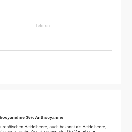
nthocyanidine 36% Anthocyanine
 europäischen Heidelbeere, auch bekannt als Heidelbeere,
ür medizinische Zwecke verwendet.Die Vorteile der