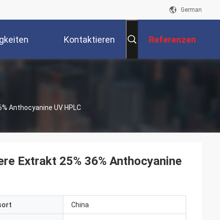
German
gkeiten
Kontaktieren
Referenzen
Sie Uns
 36% Anthocyanine UV HPLC
eere Extrakt 25% 36% Anthocyanine
sort
China