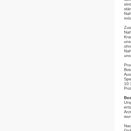
sin
stä
Nah
möc
Zus
Nah
Kra
uns
ohn
Nah
uns
Pro
Bot
Aus
Spe
10:
Prü
Bes
Urs
ent
Arz
wur
Nac
Gic