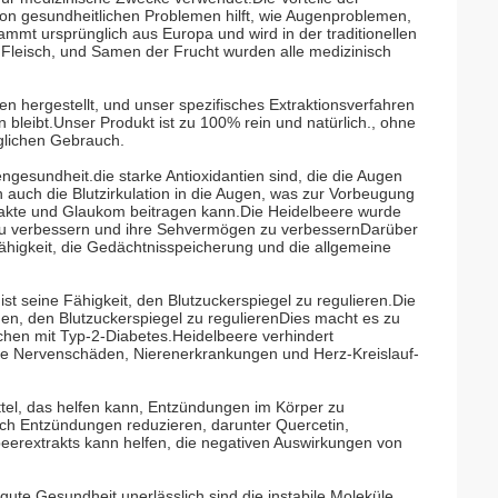
l von gesundheitlichen Problemen hilft, wie Augenproblemen,
ammt ursprünglich aus Europa und wird in der traditionellen
Fleisch, und Samen der Frucht wurden alle medizinisch
n hergestellt, und unser spezifisches Extraktionsverfahren
bleibt.Unser Produkt ist zu 100% rein und natürlich., ohne
äglichen Gebrauch.
engesundheit.die starke Antioxidantien sind, die die Augen
auch die Blutzirkulation in die Augen, was zur Vorbeugung
akte und Glaukom beitragen kann.Die Heidelbeere wurde
 zu verbessern und ihre Sehvermögen zu verbessernDarüber
ähigkeit, die Gedächtnisspeicherung und die allgemeine
ist seine Fähigkeit, den Blutzuckerspiegel zu regulieren.Die
en, den Blutzuckerspiegel zu regulierenDies macht es zu
hen mit Typ-2-Diabetes.Heidelbeere verhindert
wie Nervenschäden, Nierenerkrankungen und Herz-Kreislauf-
ttel, das helfen kann, Entzündungen im Körper zu
ich Entzündungen reduzieren, darunter Quercetin,
erextrakts kann helfen, die negativen Auswirkungen von
e gute Gesundheit unerlässlich sind.die instabile Moleküle