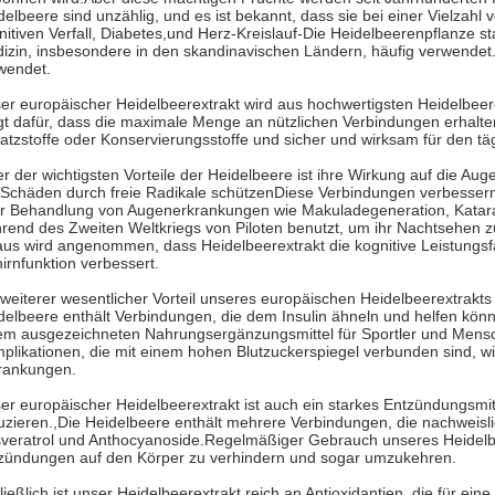
delbeere sind unzählig, und es ist bekannt, dass sie bei einer Vielzah
nitiven Verfall, Diabetes,und Herz-Kreislauf-Die Heidelbeerenpflanze st
izin, insbesondere in den skandinavischen Ländern, häufig verwendet.
wendet.
er europäischer Heidelbeerextrakt wird aus hochwertigsten Heidelbeere
gt dafür, dass die maximale Menge an nützlichen Verbindungen erhalten 
atzstoffe oder Konservierungsstoffe und sicher und wirksam für den t
er der wichtigsten Vorteile der Heidelbeere ist ihre Wirkung auf die Aug
 Schäden durch freie Radikale schützenDiese Verbindungen verbessern 
r Behandlung von Augenerkrankungen wie Makuladegeneration, Katar
rend des Zweiten Weltkriegs von Piloten benutzt, um ihr Nachtsehen
aus wird angenommen, dass Heidelbeerextrakt die kognitive Leistungsf
irnfunktion verbessert.
 weiterer wesentlicher Vorteil unseres europäischen Heidelbeerextrakts 
delbeere enthält Verbindungen, die dem Insulin ähneln und helfen könn
em ausgezeichneten Nahrungsergänzungsmittel für Sportler und Mensc
plikationen, die mit einem hohen Blutzuckerspiegel verbunden sind, 
rankungen.
er europäischer Heidelbeerextrakt ist auch ein starkes Entzündungsmi
uzieren.,Die Heidelbeere enthält mehrere Verbindungen, die nachweisl
veratrol und Anthocyanoside.Regelmäßiger Gebrauch unseres Heidelbe
zündungen auf den Körper zu verhindern und sogar umzukehren.
ließlich ist unser Heidelbeerextrakt reich an Antioxidantien, die für ein