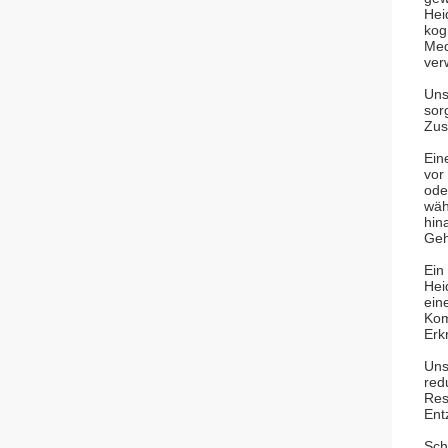
Hei
kog
Med
ver
Uns
sor
Zus
Ein
vor
ode
wäh
hin
Geh
Ein
Hei
ein
Kom
Erk
Uns
red
Res
Ent
Sch