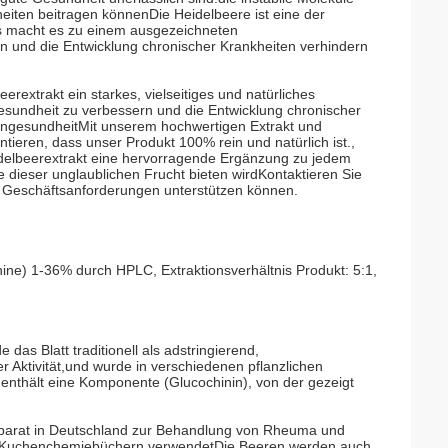
eiten beitragen könnenDie Heidelbeere ist eine der
es macht es zu einem ausgezeichneten
n und die Entwicklung chronischer Krankheiten verhindern
xtrakt ein starkes, vielseitiges und natürliches
esundheit zu verbessern und die Entwicklung chronischer
gengesundheitMit unserem hochwertigen Extrakt und
tieren, dass unser Produkt 100% rein und natürlich ist.,
idelbeerextrakt eine hervorragende Ergänzung zu jedem
 dieser unglaublichen Frucht bieten wirdKontaktieren Sie
e Geschäftsanforderungen unterstützen können.
ine) 1-36% durch HPLC, Extraktionsverhältnis Produkt: 5:1,
das Blatt traditionell als adstringierend,
r Aktivität,und wurde in verschiedenen pflanzlichen
enthält eine Komponente (Glucochinin), von der gezeigt
parat in Deutschland zur Behandlung von Rheuma und
in Kuchenchemiebüchern verwendetDie Beeren werden auch