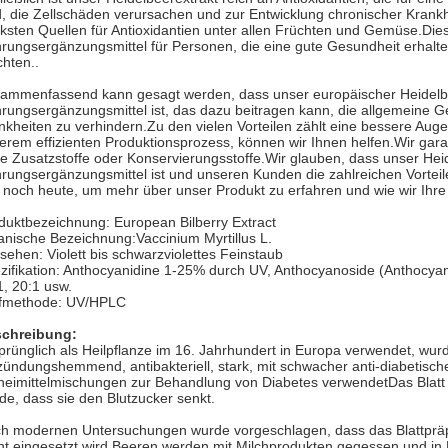
d, die Zellschäden verursachen und zur Entwicklung chronischer Krankh
rksten Quellen für Antioxidantien unter allen Früchten und Gemüse.Di
rungsergänzungsmittel für Personen, die eine gute Gesundheit erhalte
hten..
ammenfassend kann gesagt werden, dass unser europäischer Heidelbeere
rungsergänzungsmittel ist, das dazu beitragen kann, die allgemeine G
nkheiten zu verhindern.Zu den vielen Vorteilen zählt eine bessere Au
erem effizienten Produktionsprozess, können wir Ihnen helfen.Wir garan
e Zusatzstoffe oder Konservierungsstoffe.Wir glauben, dass unser He
rungsergänzungsmittel ist und unseren Kunden die zahlreichen Vorteile
 noch heute, um mehr über unser Produkt zu erfahren und wie wir Ihr
duktbezeichnung: European Bilberry Extract
anische Bezeichnung:
Vaccinium Myrtillus L.
sehen: Violett bis schwarzviolettes Feinstaub
zifikation: Anthocyanidine 1-25% durch UV, Anthocyanoside (Anthocyan
1, 20:1 usw.
fmethode: UV/HPLC
chreibung:
prünglich als Heilpflanze im 16. Jahrhundert in Europa verwendet, wurde 
zündungshemmend, antibakteriell, stark, mit schwacher anti-diabetische
neimittelmischungen zur Behandlung von Diabetes verwendetDas Blatt 
de, dass sie den Blutzucker senkt.
h modernen Untersuchungen wurde vorgeschlagen, dass das Blattprä
ht eingesetzt wird.Beeren werden mit Milchprodukten gegessen und 