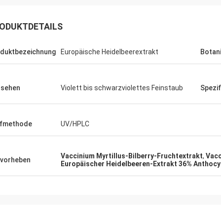
ODUKTDETAILS
duktbezeichnung
Europäische Heidelbeerextrakt
Botan
ssehen
Violett bis schwarzviolettes Feinstaub
Spezif
üfmethode
UV/HPLC
Vaccinium Myrtillus-Bilberry-Fruchtextrakt
,
Vacc
vorheben
Europäischer Heidelbeeren-Extrakt 36% Anthocy