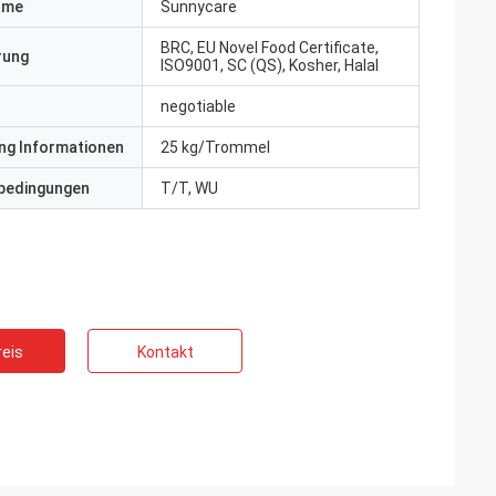
ame
Sunnycare
BRC, EU Novel Food Certificate,
erung
ISO9001, SC (QS), Kosher, Halal
negotiable
ng Informationen
25 kg/Trommel
bedingungen
T/T, WU
eis
Kontakt