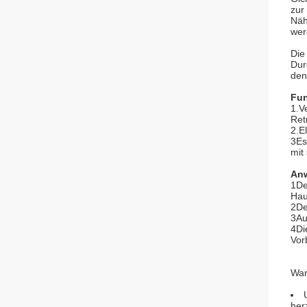
zur
Näh
wer
Die
Dur
den
Fun
1.V
Ret
2.E
3Es
mit
An
1De
Hau
2De
3Au
4Di
Vor
War
her