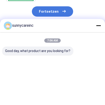
Fortsetzen
sunnycareinc
Empfohlene Produkte
7:06 AM
Good day, what product are you looking for?
Nährstoffe Chlorella
Wasser Souble
Wasserlöslich
Protein Chlorella
Tierernährung
Goji-Beere-
Pyrenoidosa Pulver
Zutaten
Extraktpulver
Lebensmittelstufe
Chlorogensäure
Wolfbeere-Pul
724424-92-4
Grünes Kaffeebohne
Polysaccharid
Bestpreis
Bestpreis
Bestprei
Extrakt
52009-14-0