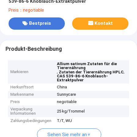
539-86-6 Knoblauch-Extraktpulver
Preis：negotiable
Bestpreis
Kontakt
Produkt-Beschreibung
Allium sativum Zutaten für die
Tierernährung
Markieren
,
,
Zutaten der Tierernährung HPLC
CAS 539-86-6 Knoblauch-
Extraktpulver
Herkunftsort
China
Markenname
Sunnycare
Preis
negotiable
Verpackung
25 kg/Trommel
Informationen
Zahlungsbedingungen
T/T, WU
Sehen Sie mehr an