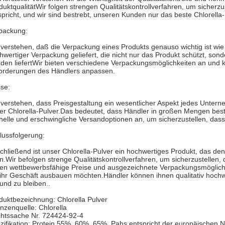
duktqualitätWir folgen strengen Qualitätskontrollverfahren, um sicher
spricht, und wir sind bestrebt, unseren Kunden nur das beste Chlorella-P
packung:
 verstehen, daß die Verpackung eines Produkts genauso wichtig ist wie d
hwertiger Verpackung geliefert, die nicht nur das Produkt schützt, son
den liefertWir bieten verschiedene Verpackungsmöglichkeiten an und
orderungen des Händlers anpassen.
ise:
 verstehen, dass Preisgestaltung ein wesentlicher Aspekt jedes Unterne
er Chlorella-Pulver.Das bedeutet, dass Händler in großen Mengen best
nelle und erschwingliche Versandoptionen an, um sicherzustellen, dass
lussfolgerung:
chließend ist unser Chlorella-Pulver ein hochwertiges Produkt, das de
n.Wir befolgen strenge Qualitätskontrollverfahren, um sicherzustellen
ten wettbewerbsfähige Preise und ausgezeichnete Verpackungsmöglichk
 ihr Geschäft ausbauen möchten.Händler können ihnen qualitativ hochw
und zu bleiben..
duktbezeichnung: Chlorella Pulver
anzenquelle: Chlorella
htssache Nr. 724424-92-4
zifikation: Protein 55%, 60%, 65%, Pahs entspricht der europäischen 