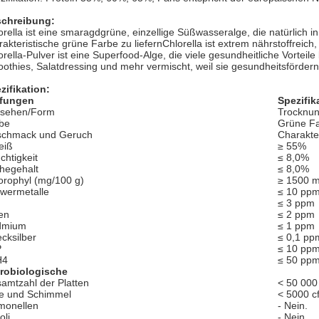
chreibung:
orella ist eine smaragdgrüne, einzellige Süßwasseralge, die natürlich in
rakteristische grüne Farbe zu liefernChlorella ist extrem nährstoffreich
orella-Pulver ist eine Superfood-Alge, die viele gesundheitliche Vorteile
othies, Salatdressing und mehr vermischt, weil sie gesundheitsfördernd
zifikation:
fungen
Spezifik
sehen/Form
Trocknun
be
Grüne F
chmack und Geruch
Charakte
eiß
≥ 55%
chtigkeit
≤ 8,0%
hegehalt
≤ 8,0%
orophyl (mg/100 g)
≥ 1500 m
wermetalle
≤ 10 pp
≤ 3 ppm
en
≤ 2 ppm
dmium
≤ 1 ppm
cksilber
≤ 0,1 pp
P
≤ 10 pp
H4
≤ 50 pp
robiologische
amtzahl der Platten
< 50 000
e und Schimmel
< 5000 c
monellen
- Nein.
oli
- Nein.