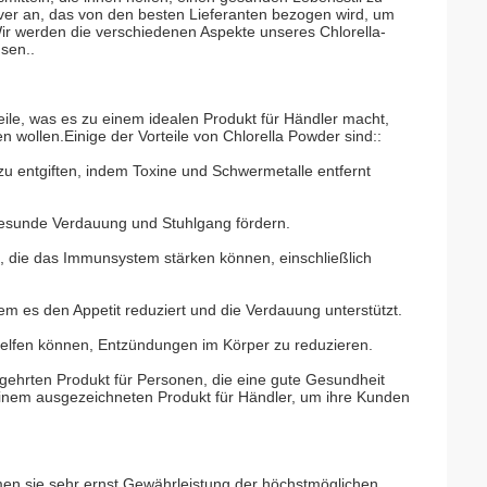
ulver an, das von den besten Lieferanten bezogen wird, um
ir werden die verschiedenen Aspekte unseres Chlorella-
sen..
teile, was es zu einem idealen Produkt für Händler macht,
 wollen.Einige der Vorteile von Chlorella Powder sind::
r zu entgiften, indem Toxine und Schwermetalle entfernt
e gesunde Verdauung und Stuhlgang fördern.
n, die das Immunsystem stärken können, einschließlich
dem es den Appetit reduziert und die Verdauung unterstützt.
helfen können, Entzündungen im Körper zu reduzieren.
gehrten Produkt für Personen, die eine gute Gesundheit
inem ausgezeichneten Produkt für Händler, um ihre Kunden
ehmen sie sehr ernst.Gewährleistung der höchstmöglichen