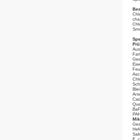
Bes
Chl
cha
Chl
Smo
Spe
Prü
Aus
Far
Ges
Eiw
Feu
Asc
Chl
Sch
Blei
Ars
Ca
Que
Ba
PA
Mik
Ges
Hef
Sal
E. c