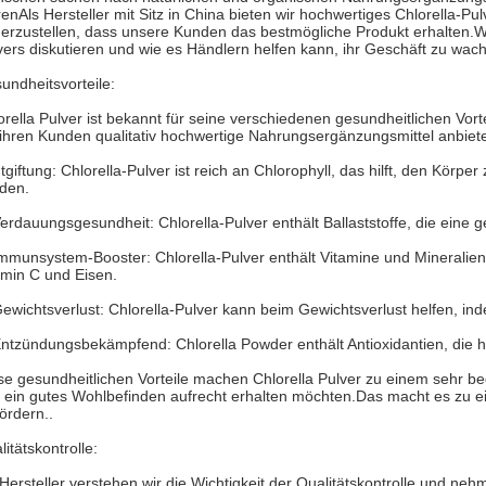
renAls Hersteller mit Sitz in China bieten wir hochwertiges Chlorella-P
herzustellen, dass unsere Kunden das bestmögliche Produkt erhalten.W
vers diskutieren und wie es Händlern helfen kann, ihr Geschäft zu wach
undheitsvorteile:
orella Pulver ist bekannt für seine verschiedenen gesundheitlichen Vor
 ihren Kunden qualitativ hochwertige Nahrungsergänzungsmittel anbieten
tgiftung: Chlorella-Pulver ist reich an Chlorophyll, das hilft, den Körpe
den.
Verdauungsgesundheit: Chlorella-Pulver enthält Ballaststoffe, die ein
Immunsystem-Booster: Chlorella-Pulver enthält Vitamine und Mineralie
amin C und Eisen.
Gewichtsverlust: Chlorella-Pulver kann beim Gewichtsverlust helfen, in
Entzündungsbekämpfend: Chlorella Powder enthält Antioxidantien, die 
se gesundheitlichen Vorteile machen Chlorella Pulver zu einem sehr be
 ein gutes Wohlbefinden aufrecht erhalten möchten.Das macht es zu e
fördern..
itätskontrolle:
 Hersteller verstehen wir die Wichtigkeit der Qualitätskontrolle und n