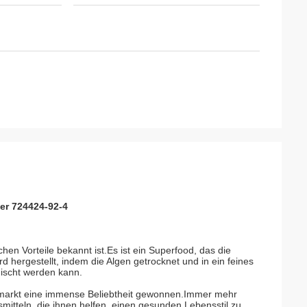
ver 724424-92-4
chen Vorteile bekannt ist.Es ist ein Superfood, das die
 hergestellt, indem die Algen getrocknet und in ein feines
ischt werden kann.
ssmarkt eine immense Beliebtheit gewonnen.Immer mehr
tteln, die ihnen helfen, einen gesunden Lebensstil zu