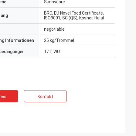
ame
Sunnycare
BRC, EU Novel Food Certificate,
erung
ISO9001, SC (QS), Kosher, Halal
negotiable
ng Informationen
25 kg/Trommel
bedingungen
T/T, WU
eis
Kontakt