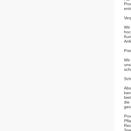
Pro
ent
Ver
Wir
hoc
Kun
Anf
Pre
Wir
uns
sch
Sch
Abs
kan
bie
die
ges
Pro
Pfl
Rec
Spe