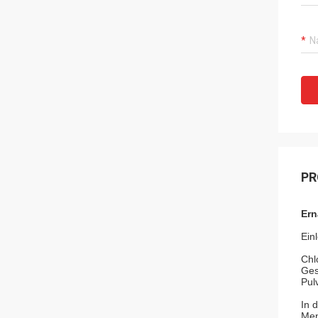
PR
Ern
Einl
Chl
Ges
Pul
In 
Men