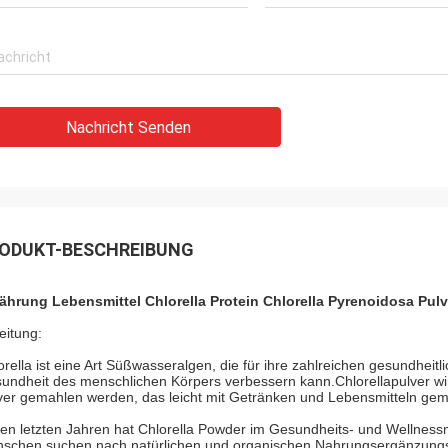
Nachricht Senden
ODUKT-BESCHREIBUNG
ährung Lebensmittel Chlorella Protein Chlorella Pyrenoidosa Pul
eitung:
orella ist eine Art Süßwasseralgen, die für ihre zahlreichen gesundheitli
undheit des menschlichen Körpers verbessern kann.Chlorellapulver wird
ver gemahlen werden, das leicht mit Getränken und Lebensmitteln gem
den letzten Jahren hat Chlorella Powder im Gesundheits- und Wellne
schen suchen nach natürlichen und organischen Nahrungsergänzungsmi