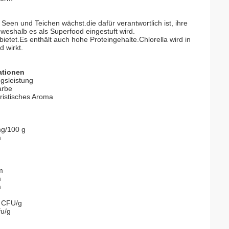
 Seen und Teichen wächst.die dafür verantwortlich ist, ihre
, weshalb es als Superfood eingestuft wird.
 bietet.Es enthält auch hohe Proteingehalte.Chlorella wird in
 wirkt.
ationen
gsleistung
arbe
ristisches Aroma
g/100 g
m
m
m
m
 CFU/g
fu/g