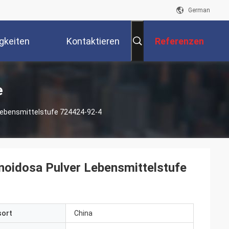
German
gkeiten
Kontaktieren
Referenzen
Sie Uns
e
r Lebensmittelstufe 724424-92-4
enoidosa Pulver Lebensmittelstufe
sort
China