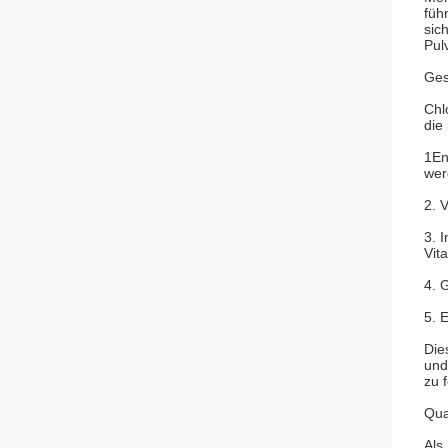
füh
sic
Pul
Ges
Chl
die
1En
wer
2. 
3. 
Vit
4. 
5. 
Die
und
zu 
Qual
Als