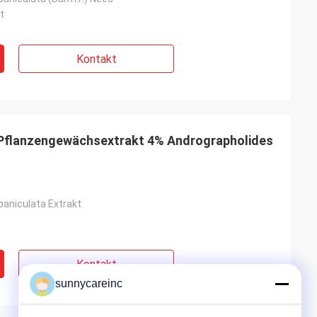
t
Kontakt
 Pflanzengewächsextrakt 4% Andrographolides
paniculata Extrakt
Kontakt
sunnycareinc