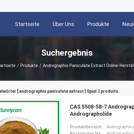
Startseite
Über Uns
Produkte
Neui
Suchergebnis
artseite
/
Produkte
/
Andrographis Paniculate Extract Online-Herstel
lwörter [ andrographis paniculate extract ] Spiel
2
produits.
CAS 5508-58-7 Andrograph
Andrographolide
Produktbezeichnung:
Andrographis 
Botanischer Name:
Andrographis 