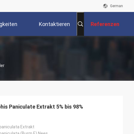
German
gkeiten
Kontaktieren
Referenzen
Sie Uns
ler
is Paniculate Extrakt 5% bis 98%
paniculata Extrakt
paniculata (Burm.F.) Nees