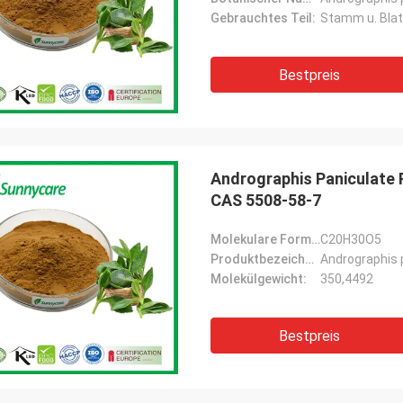
Gebrauchtes Teil:
Stamm u. Blat
Bestpreis
Andrographis Paniculate
CAS 5508-58-7
Molekulare Formel:
C20H30O5
Produktbezeichnung:
Andrographis 
Molekülgewicht:
350,4492
Bestpreis