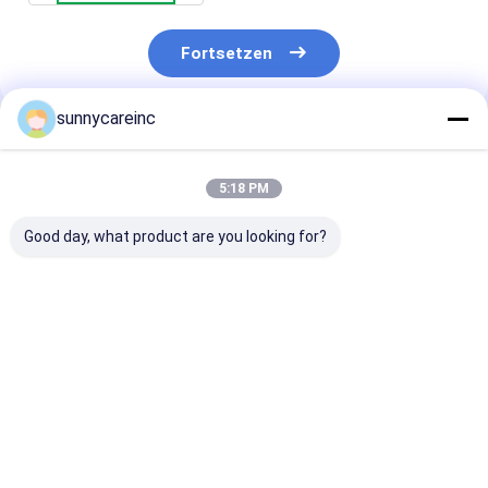
Fortsetzen
sunnycareinc
Empfohlene Produkte
5:18 PM
Good day, what product are you looking for?
Apfelessig ACV
Früchte Süßstoff
ISO
Pulver Malus Pumila
Zutaten Mogroside V
Zitronensaftp
Mill 5% 10%
25%-50% Luo Han
Natürlicher
organische Säure
Guo Mönch Frucht
Drylemon
BRC Halal Koscher
Extrakt
Geschmack
Bestpreis
Bestpreis
Bestprei
Zitronenfruch