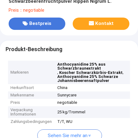
Schwarzbeerenfruchtpulver Rippen Nigrum L.
Preis：negotiable
Bestpreis
Kontakt
Produkt-Beschreibung
Anthocyanidine 25% aus
Schwarzbraunextrakt
Markieren
,
,
Koscher Schwarzkürbis-Extrakt
Anthocyanidine 25% Schwarze
Johannisbeerensaftpulver
Herkunftsort
China
Markenname
Sunnycare
Preis
negotiable
Verpackung
25 kg/Trommel
Informationen
Zahlungsbedingungen
T/T, WU
Sehen Sie mehr an