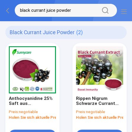
Black Currant Juice Powder
(2)
Anthocyanidine 25%
Rippen Nigrum
Saft aus
Schwarze Currant
Schwarzbeerenfruchtpulver
Pflanze Extrakt
Preis:
negotiable
Preis:
negotiable
Rippen Nigrum L.
Pulver
Holen Sie sich aktuelle Preis
Holen Sie sich aktuelle Preis
Anthocyanidine 25%
UV Fruchtsäfte
Pulver