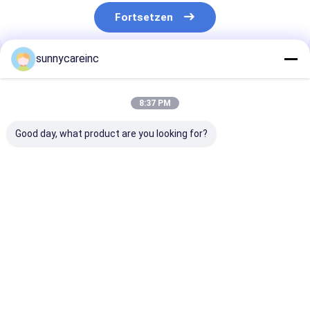
Fortsetzen
sunnycareinc
Empfohlene Produkte
8:37 PM
Good day, what product are you looking for?
Apfelessig ACV
Früchte Süßstoff
ISO
Pulver Malus Pumila
Zutaten Mogroside V
Zitronensaftp
Mill 5% 10%
25%-50% Luo Han
Natürlicher
organische Säure
Guo Mönch Frucht
Drylemon
BRC Halal Koscher
Extrakt
Geschmack
Bestpreis
Bestpreis
Bestprei
Zitronenfruch