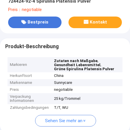
724424-92-4 Spirulina Platensis Pulver
Preis：negotiable
Bestpreis
Kontakt
Produkt-Beschreibung
,
Zutaten nach Maßgabe
Markieren
,
Gesundheit Lebensmittel
Grüne Spirulina Platensis Pulver
Herkunftsort
China
Markenname
Sunnycare
Preis
negotiable
Verpackung
25 kg/Trommel
Informationen
Zahlungsbedingungen
T/T, WU
Sehen Sie mehr an