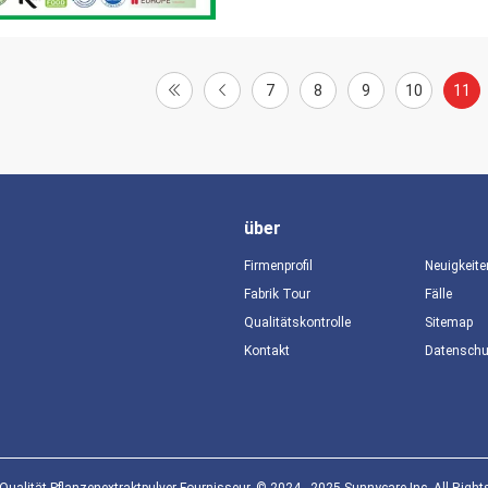
7
8
9
10
11
über
Firmenprofil
Neuigkeite
Fabrik Tour
Fälle
Qualitätskontrolle
Sitemap
Kontakt
Datensch