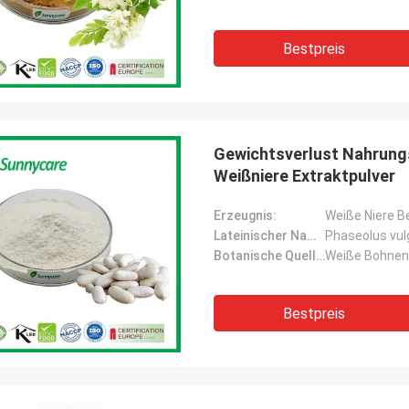
Bestpreis
Gewichtsverlust Nahrung
Weißniere Extraktpulver
Erzeugnis:
Weiße Niere B
Lateinischer Name:
Phaseolus vulg
Botanische Quelle:
Weiße Bohnen
Bestpreis