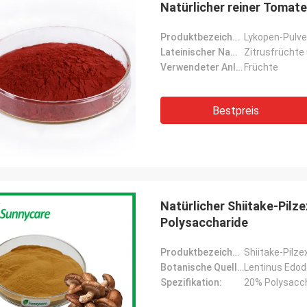
Natürlicher reiner Tomat
Produktbezeichnung:
Lykopen-Pulve
Lateinischer Name:
Zitrusfrüchte
Verwendeter Anlagenteil:
Früchte
Bestpreis
Natürlicher Shiitake-Pilz
Polysaccharide
Produktbezeichnung:
Shiitake-Pilze
Botanische Quelle:
Lentinus Edo
Spezifikation:
20% Polysacc