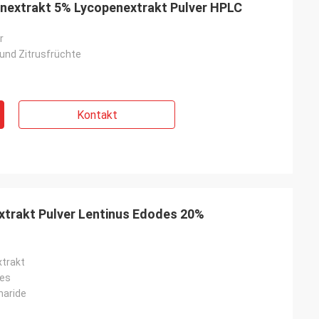
enextrakt 5% Lycopenextrakt Pulver HPLC
r
 und Zitrusfrüchte
Kontakt
extrakt Pulver Lentinus Edodes 20%
xtrakt
des
haride