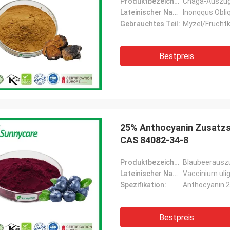
Produktbezeichnung:
Chaga-Auszu
Lateinischer Name::
Inonqqus Obli
Gebrauchtes Teil:
Myzel/Fruchtk
Bestpreis
25% Anthocyanin Zusatzst
CAS 84082-34-8
Produktbezeichnung:
Blaubeerausz
Lateinischer Name:
Vaccinium uli
Spezifikation:
Anthocyanin 
Bestpreis