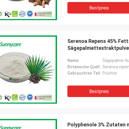
Bestpreis
Serenoa Repens 45% Fett
Sägepalmettextraktpulve
Name:
Sägepalme-A
Botanische Quelle:
Serenoa repen
Gebrauchtes Teil:
Früchte
Bestpreis
Polyphenole 3% Zutaten n