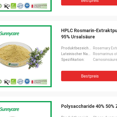
Bestpreis
HPLC Rosmarin-Extraktpu
95% Ursalsäure
Produktbezeichnung:
Rosemary Ext
Lateinischer Name:
Rosmarinus off
Spezifikation:
Carnosinsäure
Bestpreis
Polysaccharide 40% 50% 