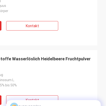
g
quus
örper
Kontakt
offe Wasserlöslich Heidelbeere Fruchtpulver
ug
ginosum L.
25% bis 50%
Kontakt