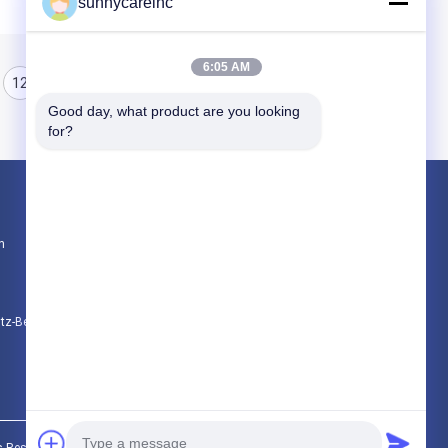
sunnycareinc
6:05 AM
12
13
14
Good day, what product are you looking 
for?
Produkte
n
Pflanzenextraktpulver
Naturkost-Zusätze
Kosmetische Rohstoffe
utz-Bestimmungen
Alle Kategorien