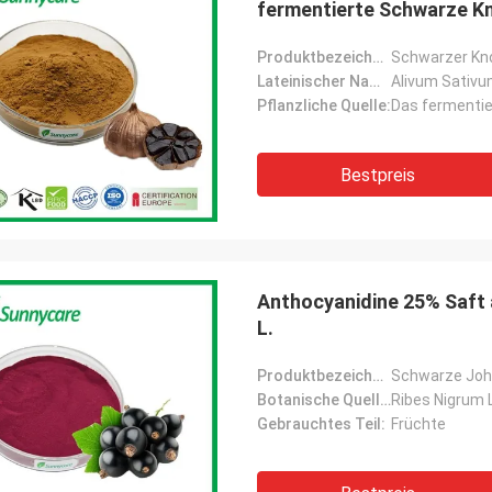
fermentierte Schwarze K
Produktbezeichnung:
Schwarzer Kn
Lateinischer Name:
Alivum Sativu
Pflanzliche Quelle:
Das fermentier
Bestpreis
Anthocyanidine 25% Saft
L.
Produktbezeichnung:
Schwarze Joh
Botanische Quelle:
Ribes Nigrum L
Gebrauchtes Teil:
Früchte