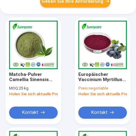
Geben Sie Ihre Anforderung
Matcha-Pulver
Europäischer
Camellia Sinensis
Vaccinium Myrtillus
Frisches Teeblatt
Heidelbeere Extrakt
MOQ:
25 kg
Preis:
negotiable
Antioxidantien
25% 36%
Holen Sie sich aktuelle Preis
Holen Sie sich aktuelle Preis
Geistesklarheit
Anthocyanine UV
Gewichtsmanagement
HPLC
Kontakt
Kontakt