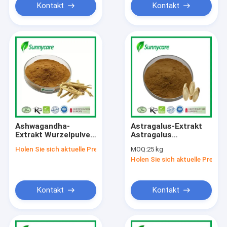
Kontakt
Kontakt
Ashwagandha-
Astragalus-Extrakt
Extrakt Wurzelpulver
Astragalus
Withania Somnifera
membranaceus
Holen Sie sich aktuelle Preis
MOQ:
25 kg
5:1 10:1 Withanolide
Polysachriden UV-
Holen Sie sich aktuelle Preis
Stresslinderung
Fähigkeitslinderung
Stimmungsverbesserung
Blutzuckerregelung
Kontakt
Kontakt