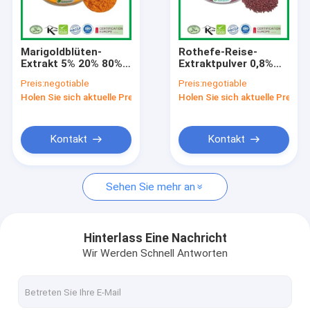
Fabrik Tour
Qualitätskontrolle
Marigoldblüten-
Rothefe-Reise-
Extrakt 5% 20% 80%
Extraktpulver 0,8%
Kontakt
HPLC-Ester Vitamin
1,5% Lovastatin
Preis:
negotiable
Preis:
negotiable
Lutein und
Monascus Purpureus
Holen Sie sich aktuelle Preis
Holen Sie sich aktuelle Preis
Zeaxanthin Pulver
Went Hefe
Nachrichten
Referenzen
Kontakt
Kontakt
Sehen Sie mehr an
Pflanzenextraktpulver
Naturkost-Zusätze
Hinterlass Eine Nachricht
Wir Werden Schnell Antworten
Kosmetische Rohstoffe
Zutaten der Tierernährung