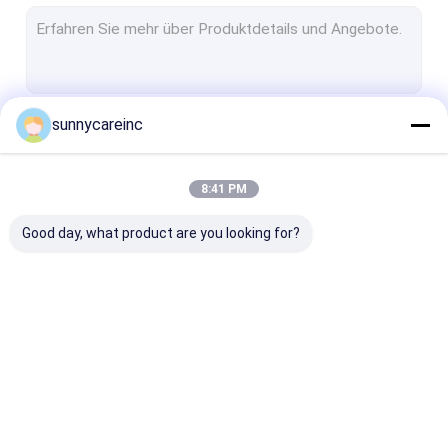
Gebräuchliche Zutaten
Omegaölpräparate
Nahrungsergänzungsmittelpulver
sunnycareinc
Fortsetzen
Pflanzengewächsextrakt
8:41 PM
Unsere Kategorien
Good day, what product are you looking for?
Pflanzenextraktpulver
Naturkost-Zusätze
Kosmetische
Rohstoffe