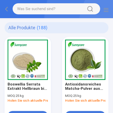
Alle Produkte
(188)
Boswellia Serrata
Antioxidansreiches
Extrakt Hellbraun bis
Matcha-Pulver aus
gelblich Pulver
frischen Camellia
MOQ:
25 kg
MOQ:
25 kg
Boswellsäuren
Sinensis-Blättern für
Holen Sie sich aktuelle Preis
Holen Sie sich aktuelle Preis
geistige Klarheit und
Gewichtskontrolle