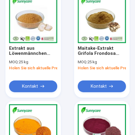
Extrakt aus
Maitake-Extrakt
Löwenmännchen
Grifola Frondosa
Hericium erinaceus
Braunpulver 4:1 TLC
MOQ:
25 kg
MOQ:
25 kg
Braun Pulver 4:1 TLC
Polysaccharide 20%
Holen Sie sich aktuelle Preis
Holen Sie sich aktuelle Preis
Polysaccharide 20%
UV-
UV Koscher Halal
Lebensmittelzusatzstof
ISO9001
Kontakt
Kontakt
Startseite
Produkte
Über uns