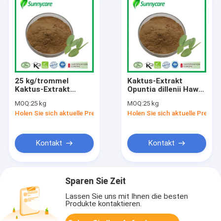
25 kg/trommel
Kaktus-Extrakt
Kaktus-Extrakt
Opuntia dillenii Haw
Braunes Feinpulver
Stamm 10:1 2%
MOQ:
25 kg
MOQ:
25 kg
Pflanzenpräparate
Flavone
Holen Sie sich aktuelle Preis
Holen Sie sich aktuelle Preis
Stoffwechselförderung
Verdauung
Gesundheit
Kontakt
Kontakt
Sparen Sie Zeit
Lassen Sie uns mit Ihnen die besten
Produkte kontaktieren.