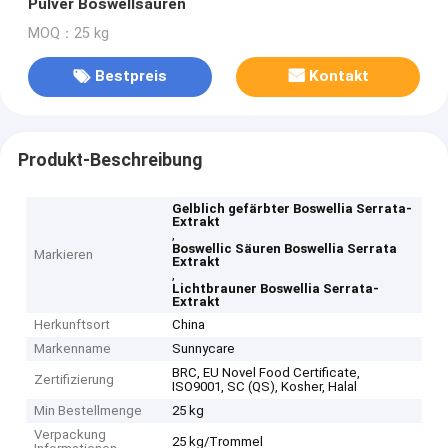
Pulver Boswellsäuren
MOQ：25 kg
Bestpreis
Kontakt
Produkt-Beschreibung
Gelblich gefärbter Boswellia Serrata-
Extrakt
,
Boswellic Säuren Boswellia Serrata
Markieren
Extrakt
,
Lichtbrauner Boswellia Serrata-
Extrakt
Herkunftsort
China
Markenname
Sunnycare
BRC, EU Novel Food Certificate,
Zertifizierung
ISO9001, SC (QS), Kosher, Halal
Min Bestellmenge
25 kg
Verpackung
25 kg/Trommel