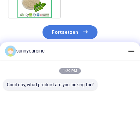
Boswellsäuren
Fortsetzen
sunnycareinc
Empfohlene Produkte
1:29 PM
Good day, what product are you looking for?
Dong Quai Extrakt
Rübensaftpulver für
Dong Quai Ext
Pulver Angelica
Sport Ernährung
Angelica sinen
sinensis Leber und
Muskelsauerstoffversorgung
Immunität stä
Nieren Gesundheit
Funktionsgetränke
Funktionale
Kräuterheilmittel
Lebensmittel