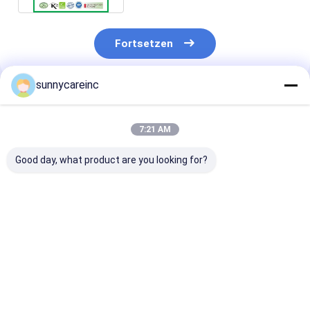
Fortsetzen
sunnycareinc
Empfohlene Produkte
7:21 AM
Good day, what product are you looking for?
Dong Quai Extrakt
Rübensaftpulver für
Dong Quai Ext
Pulver Angelica
Sport Ernährung
Angelica sinen
sinensis Leber und
Muskelsauerstoffversorgung
Immunität stä
Nieren Gesundheit
Funktionsgetränke
Funktionale
Kräuterheilmittel
Lebensmittel
Bestpreis
Bestpreis
Bestprei
Energiegeträn