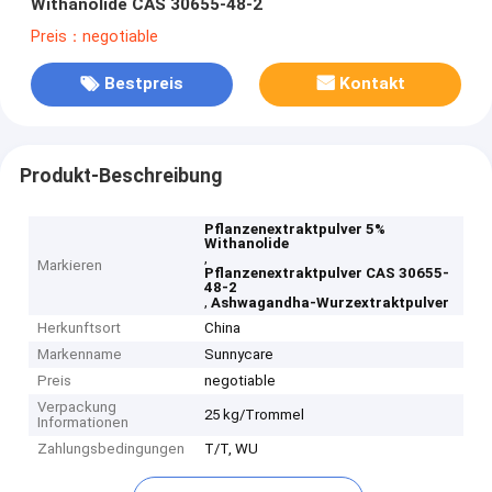
Withanolide CAS 30655-48-2
Preis：negotiable
Bestpreis
Kontakt
Produkt-Beschreibung
Pflanzenextraktpulver 5%
Withanolide
,
Markieren
Pflanzenextraktpulver CAS 30655-
48-2
,
Ashwagandha-Wurzextraktpulver
Herkunftsort
China
Markenname
Sunnycare
Preis
negotiable
Verpackung
25 kg/Trommel
Informationen
Zahlungsbedingungen
T/T, WU