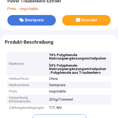
Pulver Traubenkern-Extrakt
Preis：negotiable
Bestpreis
Kontakt
Produkt-Beschreibung
70% Polyphenole
Nahrungsergänzungsmittelpulver
,
Markieren
50% Polyphenole
Nahrungsergänzungsmittelpulver
,
Polyphenole aus Traubenkern
Herkunftsort
China
Markenname
Sunnycare
Preis
negotiable
Verpackung
25 kg/Trommel
Informationen
Zahlungsbedingungen
T/T, WU