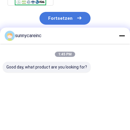
Fortsetzen
sunnycareinc
Empfohlene Produkte
1:45 PM
Good day, what product are you looking for?
Elderberry-
Black Elderberry
Elderberry-Ext
Extraktpulver für
Extrakt Pulver aus
Saftpulver
Herz-Kreislauf-
Sambucus nigra für
Sambucus nig
Gesundheit und
Immunität und
Naturfarbstof
Antioxidant-
Vitalität
Lebensmittel 
Bestpreis
Bestpreis
Bestprei
Unterstützung
Getränke