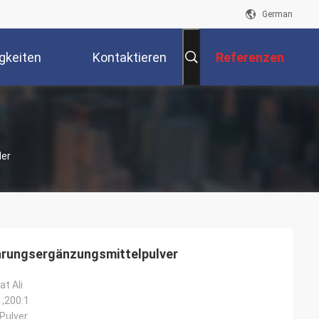
German
gkeiten
Kontaktieren
Referenzen
Sie Uns
ler
rungsergänzungsmittelpulver
t Ali
1,200:1
Pulver