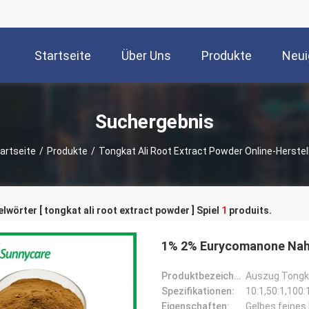
Startseite
Über Uns
Produkte
Neui
Suchergebnis
artseite
/
Produkte
/
Tongkat Ali Root Extract Powder Online-Herstel
lwörter [ tongkat ali root extract powder ] Spiel
1
produits.
1% 2% Eurycomanone Nah
Produktbezeichnung:
Auszug Tongka
Spezifikationen:
10:1,50:1,100:
Eigenschaften:
Gelbes feines 