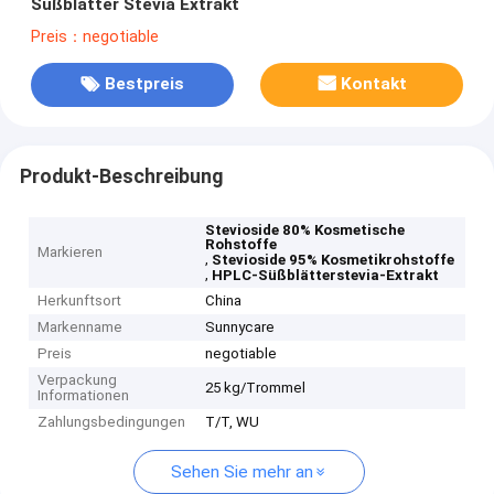
Süßblätter Stevia Extrakt
Preis：negotiable
Bestpreis
Kontakt
Produkt-Beschreibung
Stevioside 80% Kosmetische
Rohstoffe
Markieren
,
Stevioside 95% Kosmetikrohstoffe
,
HPLC-Süßblätterstevia-Extrakt
Herkunftsort
China
Markenname
Sunnycare
Preis
negotiable
Verpackung
25 kg/Trommel
Informationen
Zahlungsbedingungen
T/T, WU
Sehen Sie mehr an