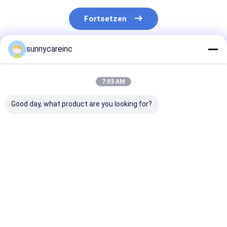
Fortsetzen
sunnycareinc
Empfohlene Produkte
7:03 AM
Good day, what product are you looking for?
Beet-Extrakt-Saft-
95% Procyanidin
Wasserlöslich
Pulver Beta vulgaris
OPC 95%
Kurkumin
zur Verbesserung
Pinienrindextrakt
Kurkumawurze
der Herzgesundheit
Pulver Pinus
Ergänzung CA
und
Massoniana Lamb
37-7
Bestpreis
Bestpreis
Bestprei
Leistungsfähigkeit