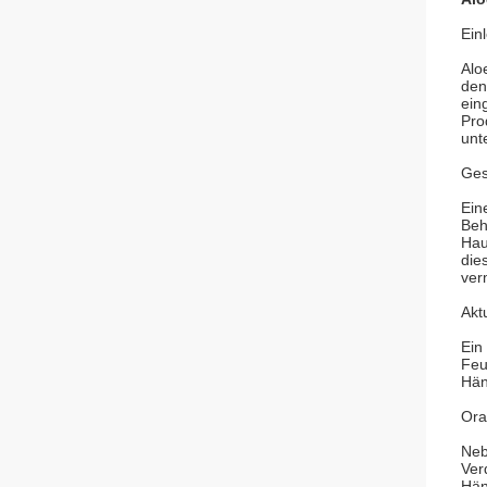
Ein
Alo
den
ein
Pro
unt
Ges
Ein
Beh
Hau
die
ver
Akt
Ein
Feu
Hän
Ora
Neb
Ver
Hän