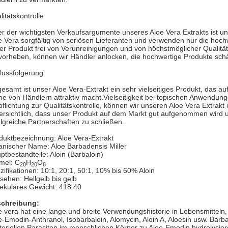
litätskontrolle
er der wichtigsten Verkaufsargumente unseres Aloe Vera Extrakts ist u
e Vera sorgfältig von seriösen Lieferanten und verwenden nur die hoch
er Produkt frei von Verunreinigungen und von höchstmöglicher Qualität 
vorheben, können wir Händler anlocken, die hochwertige Produkte schät
lussfolgerung
gesamt ist unser Aloe Vera-Extrakt ein sehr vielseitiges Produkt, das a
he von Händlern attraktiv macht.Vielseitigkeit bei topischen Anwendun
pflichtung zur Qualitätskontrolle, können wir unseren Aloe Vera Extrakt 
ersichtlich, dass unser Produkt auf dem Markt gut aufgenommen wird 
olgreiche Partnerschaften zu schließen..
duktbezeichnung: Aloe Vera-Extrakt
anischer Name: Aloe Barbadensis Miller
ptbestandteile: Aloin (Barbaloin)
mel: C
H
O
20
20
8
zifikationen: 10:1, 20:1, 50:1, 10% bis 60% Aloin
sehen: Hellgelb bis gelb
ekulares Gewicht: 418.40
chreibung:
e vera hat eine lange und breite Verwendungshistorie in Lebensmitte
e-Emodin-Anthranol, Isobarbaloin, Alomycin, Aloin A, Aloesin usw. Barba
teriellen Parasiten im menschlichen Körper zu Aloe-Emodin hydroly