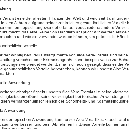
leitung
e Vera ist eine der ältesten Pflanzen der Welt und wird seit Jahrhunde
 letzten Jahren aufgrund seiner zahlreichen gesundheitlichen Vorteile 
genommen, topisch angewendet oder auf verschiedene andere Weise a
dukt macht, das eine Reihe von Händlern anspricht.Wir werden einige d
ersuchen und wie sie verwendet werden können, um potenzielle Händl
undheitliche Vorteile
er der wichtigsten Verkaufsargumente von Aloe Vera-Extrakt sind seine 
andlung verschiedener ErkrankungenEs kann beispielsweise zur Beh
treizungen verwendet werden.Es hat sich auch gezeigt, dass es die 
se gesundheitlichen Vorteile hervorheben, können wir unseren Aloe Ver
markten.
uelle Anwendung
 weiterer wichtiger Aspekt unseres Aloe Vera Extrakts ist seine Vielsei
chtigkeitscremeDurch seine Vielseitigkeit bei topischen Anwendungen k
dlern vermarkten.einschließlich der Schönheits- und Kosmetikindustrie
le Anwendung
en der topischen Anwendung kann unser Aloe Vera-Extrakt auch oral 
dauung verbessert und beim Abnehmen hilftDiese Vorteile können uns he
dlern zu vermarkten.