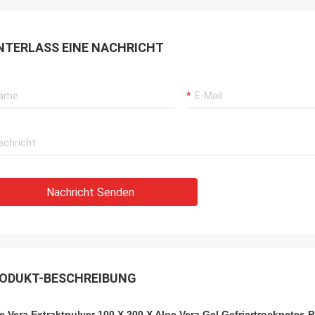
NTERLASS EINE NACHRICHT
Nachricht Senden
ODUKT-BESCHREIBUNG
e Vera Extraktpulver 100 X 200 X Aloe Vera Gel Gefriertrocknetes P