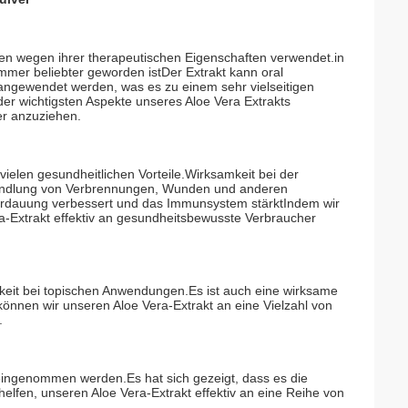
rten wegen ihrer therapeutischen Eigenschaften verwendet.in
immer beliebter geworden istDer Extrakt kann oral
ngewendet werden, was es zu einem sehr vielseitigen
er wichtigsten Aspekte unseres Aloe Vera Extrakts
er anzuziehen.
vielen gesundheitlichen Vorteile.Wirksamkeit bei der
andlung von Verbrennungen, Wunden und anderen
Verdauung verbessert und das Immunsystem stärktIndem wir
a-Extrakt effektiv an gesundheitsbewusste Verbraucher
tigkeit bei topischen Anwendungen.Es ist auch eine wirksame
önnen wir unseren Aloe Vera-Extrakt an eine Vielzahl von
.
eingenommen werden.Es hat sich gezeigt, dass es die
lfen, unseren Aloe Vera-Extrakt effektiv an eine Reihe von