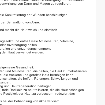
Magenwirkung von Darm und Magen zu regulieren.
 die Konkretierung der Wunden beschleunigen.
ei der Behandlung von Akne.
 und macht die Haut weich und elastisch.
ngesetzt und enthält viele Aminosäuren, Vitamine,
ndheitsversorgung helfen.
eneration und entzündungshemmend.
g der Haut verwendet werden.
e allgemeine Gesundheit.
ffen und Aminosäuren, die helfen, die Haut zu hydratisieren
e, die trockene und gereizte Haut beruhigen kann..
schaften, die helfen, Rötungen, Schwellungen und
nkungen.
ung und Hautregeneration beitragen.
n, freie Radikale zu neutralisieren, die die Haut schädigen
nd Festigkeit der Haut zu verbessern, reduziert das
 es bei der Behandlung von Akne wirksam
n.