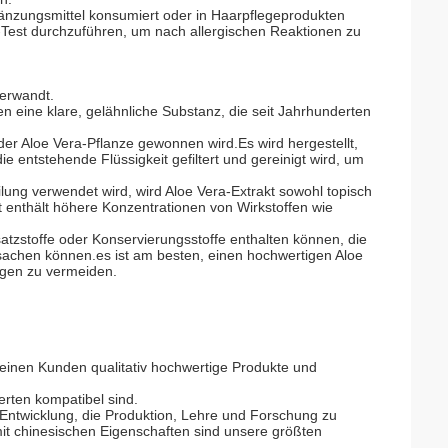
gänzungsmittel konsumiert oder in Haarpflegeprodukten
Test durchzuführen, um nach allergischen Reaktionen zu
verwandt.
en eine klare, gelähnliche Substanz, die seit Jahrhunderten
der Aloe Vera-Pflanze gewonnen wird.Es wird hergestellt,
e entstehende Flüssigkeit gefiltert und gereinigt wird, um
ung verwendet wird, wird Aloe Vera-Extrakt sowohl topisch
 enthält höhere Konzentrationen von Wirkstoffen wie
satzstoffe oder Konservierungsstoffe enthalten können, die
achen können.es ist am besten, einen hochwertigen Aloe
ngen zu vermeiden.
seinen Kunden qualitativ hochwertige Produkte und
erten kompatibel sind.
Entwicklung, die Produktion, Lehre und Forschung zu
mit chinesischen Eigenschaften sind unsere größten