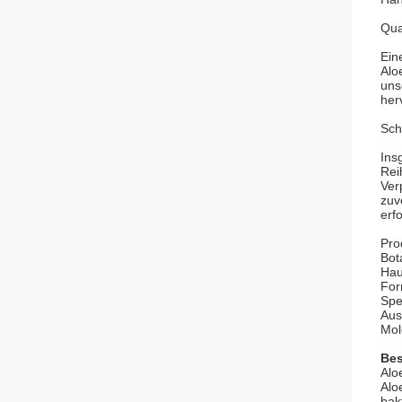
Qua
Ein
Alo
uns
her
Sch
Ins
Rei
Ver
zuv
erf
Pro
Bot
Hau
For
Spe
Aus
Mol
Bes
Alo
Alo
bak