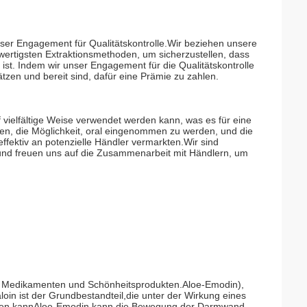
nser Engagement für Qualitätskontrolle.Wir beziehen unsere
wertigsten Extraktionsmethoden, um sicherzustellen, dass
ist. Indem wir unser Engagement für die Qualitätskontrolle
zen und bereit sind, dafür eine Prämie zu zahlen.
uf vielfältige Weise verwendet werden kann, was es für eine
gen, die Möglichkeit, oral eingenommen zu werden, und die
effektiv an potenzielle Händler vermarkten.Wir sind
und freuen uns auf die Zusammenarbeit mit Händlern, um
ln, Medikamenten und Schönheitsprodukten.Aloe-Emodin),
loin ist der Grundbestandteil,die unter der Wirkung eines
sieren kannAloe-Emodin kann die Bewegung der Darmwand