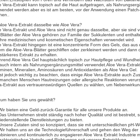
e Vera-Extrakt kann topisch auf die Haut aufgetragen, als Nahrungser
wendet werden.aber es ist am besten, vor der Anwendung einen Patch-
hen..
 Aloe Vera-Extrakt dasselbe wie Aloe Vera?
e Vera-Extrakt und Aloe Vera sind nicht genau dasselbe, aber sie sind 
 Blätter der Aloe Vera gehören zur Familie der Sukkulenten und enthalt
 ihre medizinischen und kosmetischen Eigenschaften verwendet wird.
e Vera-Extrakt hingegen ist eine konzentrierte Form des Gels, das aus 
em die Aloe-Vera-Blätter geschliffen oder zerkleinert werden und dann di
 stärkeres Extrakt zu erhalten.
rend Aloe Vera Gel hauptsächlich topisch zur Hautpflege und Wundheil
 auch intern als Nahrungsergänzungsmittel verwendet.Aloe Vera-Extrakt
aminen, Mineralien, Aminosäuren und Antioxidantien als Aloe Vera Gel.
ist jedoch wichtig zu beachten, dass einige Aloe Vera-Extrakte auch Zu
 manchen Menschen Hautreizungen oder allergische Reaktionen verurs
a-Extrakt aus vertrauenswürdigen Quellen zu wählen, um Nebenwirku
um haben Sie uns gewählt?
Wir bieten eine Geld-zurück-Garantie für alle unsere Produkte an.
Das Unternehmen strebt ständig nach hoher Qualität und ist bestrebt, 
riedenstellende Dienstleistungen zu bieten.
Unsere Zutaten sind so konzipiert, dass sie mit unterschiedlichen pH-W
Wir halten uns an die Technologieführerschaft und gehen den Weg der 
binieren.und kontinuierlich zu engagieren Aloe Vera Extrakt Industrie 
rakteristischen Vorteile und Richtungen seit unserer Entwicklung.