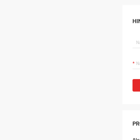
HI
PR
Alo