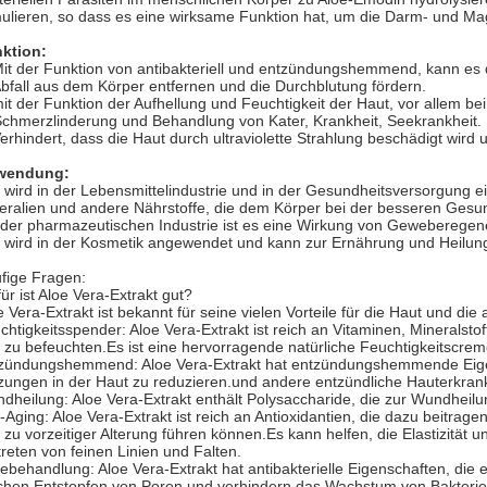
mulieren, so dass es eine wirksame Funktion hat, um die Darm- und 
ktion:
Mit der Funktion von antibakteriell und entzündungshemmend, kann es
Abfall aus dem Körper entfernen und die Durchblutung fördern.
mit der Funktion der Aufhellung und Feuchtigkeit der Haut, vor allem b
Schmerzlinderung und Behandlung von Kater, Krankheit, Seekrankheit.
Verhindert, dass die Haut durch ultraviolette Strahlung beschädigt wird
wendung:
 wird in der Lebensmittelindustrie und in der Gesundheitsversorgung ei
eralien und andere Nährstoffe, die dem Körper bei der besseren Gesu
 der pharmazeutischen Industrie ist es eine Wirkung von Gewebereg
 wird in der Kosmetik angewendet und kann zur Ernährung und Heilun
fige Fragen:
ür ist Aloe Vera-Extrakt gut?
e Vera-Extrakt ist bekannt für seine vielen Vorteile für die Haut und di
chtigkeitsspender: Aloe Vera-Extrakt ist reich an Vitaminen, Mineralsto
 zu befeuchten.Es ist eine hervorragende natürliche Feuchtigkeitscrem
zündungshemmend: Aloe Vera-Extrakt hat entzündungshemmende Eigen
zungen in der Haut zu reduzieren.und andere entzündliche Hauterkra
dheilung: Aloe Vera-Extrakt enthält Polysaccharide, die zur Wundheil
i-Aging: Aloe Vera-Extrakt ist reich an Antioxidantien, die dazu beitrage
 zu vorzeitiger Alterung führen können.Es kann helfen, die Elastizität u
treten von feinen Linien und Falten.
ebehandlung: Aloe Vera-Extrakt hat antibakterielle Eigenschaften, die
hen.Entstopfen von Poren und verhindern das Wachstum von Bakterie