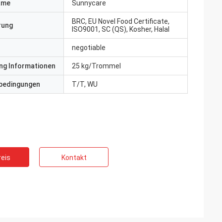
ame
Sunnycare
BRC, EU Novel Food Certificate,
erung
ISO9001, SC (QS), Kosher, Halal
negotiable
ng Informationen
25 kg/Trommel
bedingungen
T/T, WU
eis
Kontakt