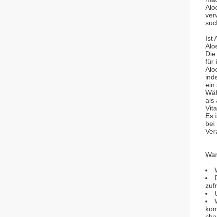
Alo
ver
suc
Ist
Alo
Die
für
Alo
ind
ein
Wäh
als
Vit
Es 
bei
Ver
War
zuf
kom
cha