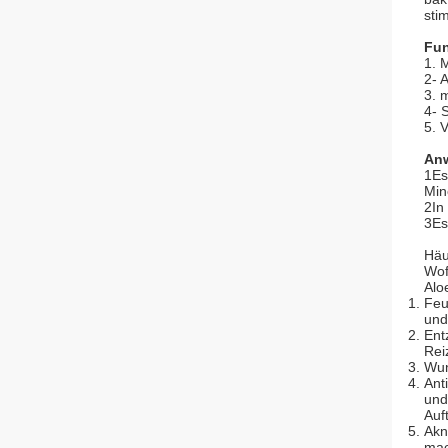
sti
Fun
1. 
2- 
3. 
4- 
5. 
An
1Es
Min
2In
3Es
Häu
Wof
Alo
Feu
und
Ent
Rei
Wun
Ant
und
Auf
Akn
mac