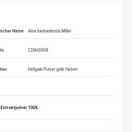
ischer Name
Aloe barbadensis Miller
ln
C20H20O8
hen
Hellgelb Pulver gelb färben
-Extraktpulver 100X
,