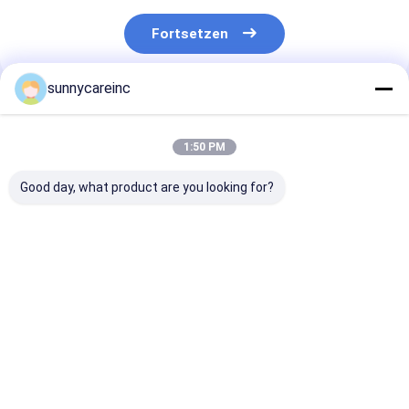
Fortsetzen
sunnycareinc
Empfohlene Produkte
1:50 PM
Good day, what product are you looking for?
Beet-Extrakt-Saft-
95% Procyanidin
Wasserlöslich
Pulver Beta vulgaris
OPC 95%
Kurkumin
zur Verbesserung
Pinienrindextrakt
Kurkumawurze
der Herzgesundheit
Pulver Pinus
Ergänzung CA
und
Massoniana Lamb
37-7
Bestpreis
Bestpreis
Bestprei
Leistungsfähigkeit