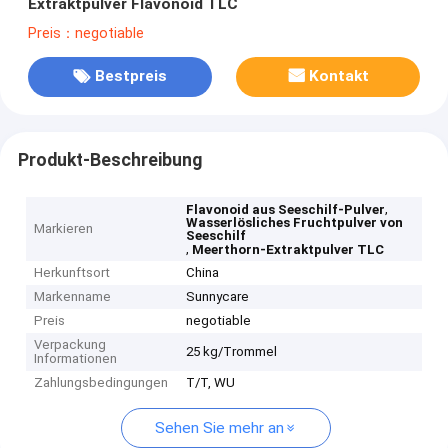
Extraktpulver Flavonoid TLC
Preis：negotiable
Bestpreis
Kontakt
Produkt-Beschreibung
,
Flavonoid aus Seeschilf-Pulver
Wasserlösliches Fruchtpulver von
Markieren
Seeschilf
,
Meerthorn-Extraktpulver TLC
Herkunftsort
China
Markenname
Sunnycare
Preis
negotiable
Verpackung
25 kg/Trommel
Informationen
Zahlungsbedingungen
T/T, WU
Sehen Sie mehr an