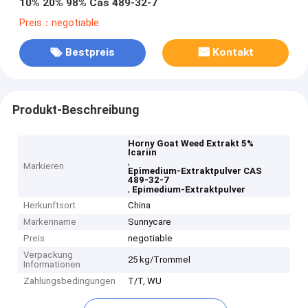
10% 20% 98% Cas 489-32-7
Preis：negotiable
Bestpreis
Kontakt
Produkt-Beschreibung
Horny Goat Weed Extrakt 5%
Icariin
,
Markieren
Epimedium-Extraktpulver CAS
489-32-7
,
Epimedium-Extraktpulver
Herkunftsort
China
Markenname
Sunnycare
Preis
negotiable
Verpackung
25 kg/Trommel
Informationen
Zahlungsbedingungen
T/T, WU