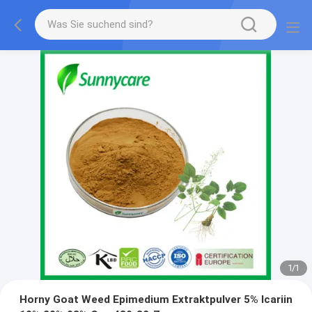
1
/
1
Horny Goat Weed Epimedium Extraktpulver 5% Icariin