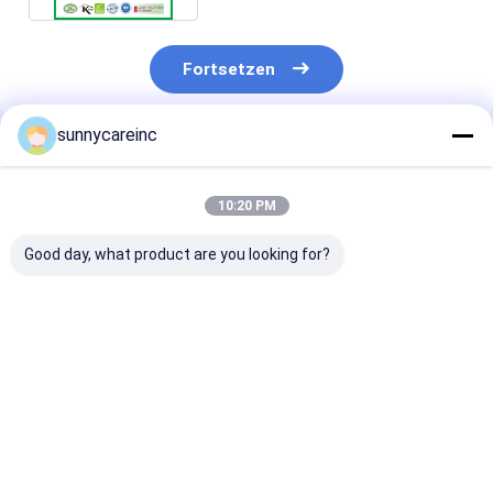
Fortsetzen
sunnycareinc
Empfohlene Produkte
10:20 PM
Good day, what product are you looking for?
Dong Quai Extrakt
Rübensaftpulver für
Dong Quai Ext
Pulver Angelica
Sport Ernährung
Angelica sinen
sinensis Leber und
Muskelsauerstoffversorgung
Immunität stä
Nieren Gesundheit
Funktionsgetränke
Funktionale
Kräuterheilmittel
Lebensmittel
Bestpreis
Bestpreis
Bestprei
Energiegeträn