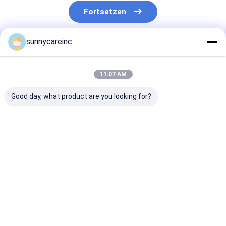
Fortsetzen
sunnycareinc
Empfohlene Produkte
11:07 AM
Good day, what product are you looking for?
Lotusblatt-
CAS 81-27-6 Senna-
Pflanzlicher
Extraktpulver
Blatt-Extraktpulver
Schwarze Pfef
Nuciferin 2% HPLC
Cassia Angustifolia
Extraktpulver
Nelumbo-Extrakt
Sennosides A und B
Piperine
20%
Bestpreis
Bestpreis
Bestprei