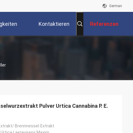
German
gkeiten
Kontaktieren
Referenzen
Sie Uns
ller
elwurzextrakt Pulver Urtica Cannabina P. E.
xtrakt/ Brennnessel-Extrakt
L,Urtica Laetevirens Maxim