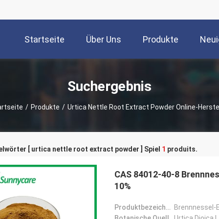
Startseite
Über Uns
Produkte
Neui
Suchergebnis
artseite
/
Produkte
/
Urtica Nettle Root Extract Powder Online-Herste
lwörter [ urtica nettle root extract powder ] Spiel
1
produits.
CAS 84012-40-8 Brennness
10%
Produktbezeichnung:
Brennnessel-E
Botanische Quelle:
Urtica Dioica 