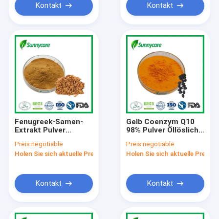
Kontakt
Kontakt
Fenugreek-Samen-
Gelb Coenzym Q10
Extrakt Pulver
98% Pulver Öllöslich
Furostanol Saponine
CoQ10 10% Pulver
Preis:
negotiable
Preis:
negotiable
50% 4-
Wasserlöslich
Holen Sie sich aktuelle Preis
Holen Sie sich aktuelle Preis
Hydroxyisoleucin
Kontakt
Kontakt