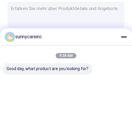
Gebräuchliche Zutaten
Omegaölpräparate
Nahrungsergänzungsmittelpulver
sunnycareinc
Fortsetzen
Pflanzengewächsextrakt
9:28 AM
Unsere Kategorien
Good day, what product are you looking for?
Pflanzenextraktpulver
Naturkost-Zusätze
Kosmetische
Rohstoffe