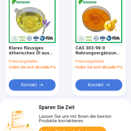
Klares flüssiges
CAS 303-98-0
ätherisches Öl aus
Nahrungsergänzungsmitt
Lavendelblüten für
Ubiquinon Coenzym
Preis:
negotiable
Preis:
negotiable
Akne
Q10 Pulver
Holen Sie sich aktuelle Preis
Holen Sie sich aktuelle Preis
Kontakt
Kontakt
Sparen Sie Zeit
Lassen Sie uns mit Ihnen die besten
Produkte kontaktieren.