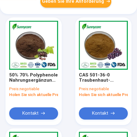
Geben Sie Ihre Anforderung
50% 70% Polyphenole
CAS 501-36-0
Nahrungsergänzungsmittel
Traubenhaut-
Pulver Traubenkern-
Extraktpulver 10%
Preis:
negotiable
Preis:
negotiable
Extrakt
98% Resveratrol
Holen Sie sich aktuelle Preis
Holen Sie sich aktuelle Preis
HPLC
Kontakt
Kontakt