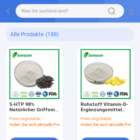
Alle Produkte
(188)
5-HTP 98%
Rohstoff Vitamin-D-
Natürlicher Griffonia-
Ergänzungsmittel
Samen-Extrakt 5-
CAS 67-97-0
Preis:
negotiable
Preis:
negotiable
Hydroxytryptophanpulver
Cholecalciferol
Holen Sie sich aktuelle Preis
Holen Sie sich aktuelle Preis
CAS 56-69-9
Vitamin-D3-Pulver