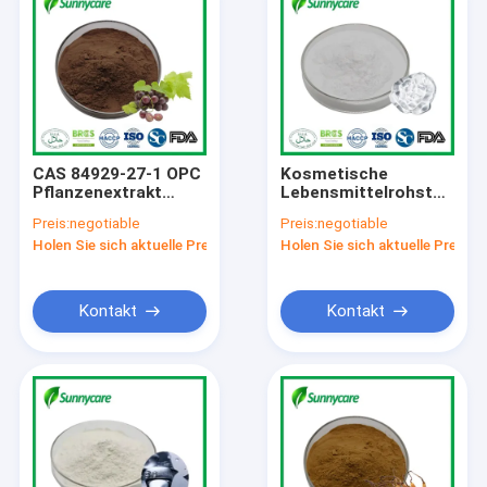
CAS 84929-27-1 OPC
Kosmetische
Pflanzenextrakt
Lebensmittelrohstoffe
Pulver
Hyaluronsäure
Preis:
negotiable
Preis:
negotiable
Proanthocyanidine
Natriumhyaluronatpulver
Holen Sie sich aktuelle Preis
Holen Sie sich aktuelle Preis
Traubenkern-Extrakt
Kontakt
Kontakt
Startseite
Produkte
Über uns