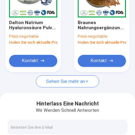
Fabrik Tour
Qualitätskontrolle
Dalton Natrium
Braunes
Hyaluronsäure Pulver
Nahrungsergänzungsmitt
Kontakt
Rohstoffe CAS 9067-
Cordyceps
Preis:
negotiable
Preis:
negotiable
32-7 Für die Haut
Pilzextraktpulver
Holen Sie sich aktuelle Preis
Holen Sie sich aktuelle Preis
ISO9001 Koscher
Nachrichten
Referenzen
Kontakt
Kontakt
Sehen Sie mehr an
Pflanzenextraktpulver
Naturkost-Zusätze
Hinterlass Eine Nachricht
Wir Werden Schnell Antworten
Kosmetische Rohstoffe
Zutaten der Tierernährung