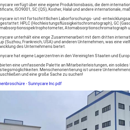
nycare verfügt über eine eigene Produktionsbasis, die dem internati
tificate, ISO9001, SC (QS), Kosher, Halal und andere internationale, ma
nycare ist mit fortschrittlichen Laborforschungs- und -entwicklung
gestattet: HPLC (Hochleistungsflüssigkeitschromatograph), GC (Gasc
mabsorptionsspektrophotometer, Atomabsorptionschromatograph u
nycare unterhält eine enge Zusammenarbeit mit dem dritten internation
up (Suzhou, Frankreich, USA) und anderen Unternehmen, was eine vielf
wicklung des Unternehmens bietet.
nycare hat eigene Lagerzentren in den Vereinigten Staaten und Europa
 bieten eine umfassende Palette an Mitarbeiterleistungen, ein solid
stiegsmöglichkeiten. Menschenorientierung ist unsere Unternehmensphi
uschließen und eine große Sache zu suchen!
menbroschüre - Sunnycare Inc.pdf