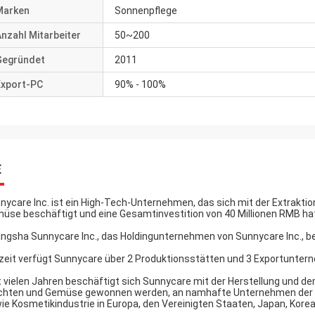
Marken
Sonnenpflege
nzahl Mitarbeiter
50~200
Gegründet
2011
Export-PC
90% - 100%
E
nycare Inc. ist ein High-Tech-Unternehmen, das sich mit der Extrakti
üse beschäftigt und eine Gesamtinvestition von 40 Millionen RMB ha
ngsha Sunnycare Inc., das Holdingunternehmen von Sunnycare Inc., be
zeit verfügt Sunnycare über 2 Produktionsstätten und 3 Exportuntern
t vielen Jahren beschäftigt sich Sunnycare mit der Herstellung und dem
chten und Gemüse gewonnen werden, an namhafte Unternehmen der N
ie Kosmetikindustrie in Europa, den Vereinigten Staaten, Japan, Kore