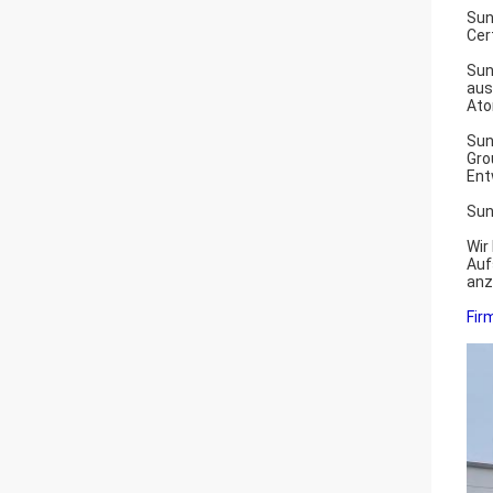
Sun
Cer
Sun
aus
Ato
Sun
Gro
Ent
Sun
Wir
Auf
anz
Fir