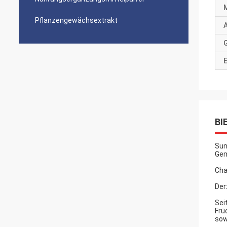
Pflanzengewächsextrakt
A
BI
Sun
Gem
Cha
Der
Sei
Frü
sow